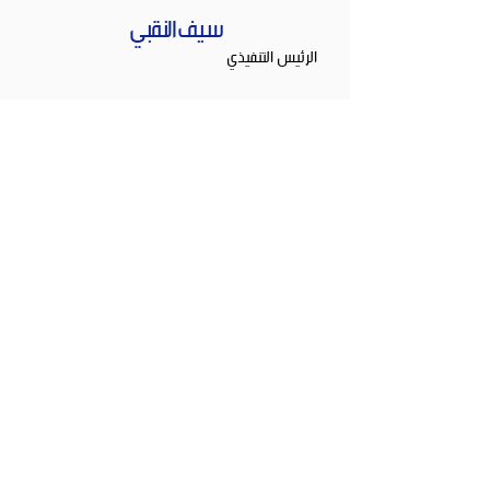
سيف النقبي
الرئيس التنفيذي
عبدالله الكيبالي
المؤسس